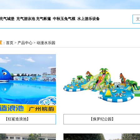
充气城堡
充气游泳池
充气帐篷
中秋玉兔气模
水上游乐设备
置
：
首页
>
产品中心
>
动漫水乐园
【狂鲨造浪池】
【侏罗纪公园】