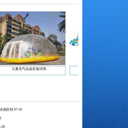
气水晶宫海洋球...
【侏罗纪公园】
游泳池区别
07-10
1
6-26