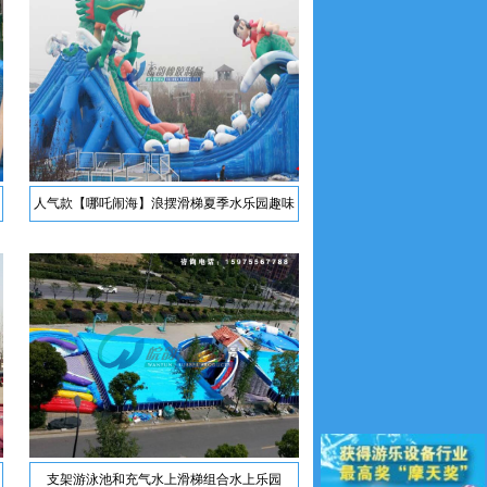
人气款【哪吒闹海】浪摆滑梯夏季水乐园趣味
游乐设备
支架游泳池和充气水上滑梯组合水上乐园