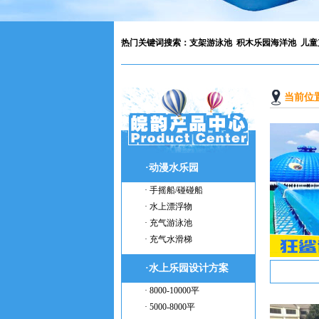
热门关键词搜索：
支架游泳池
积木乐园海洋池
儿童
当前位
·动漫水乐园
· 手摇船/碰碰船
· 水上漂浮物
· 充气游泳池
· 充气水滑梯
·水上乐园设计方案
· 8000-10000平
· 5000-8000平