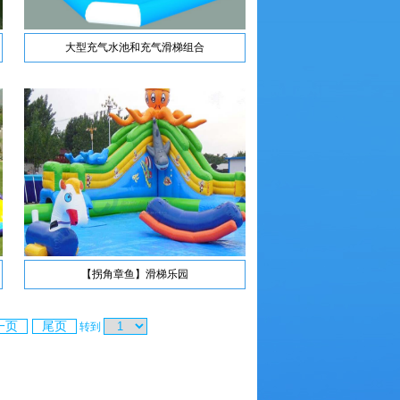
大型充气水池和充气滑梯组合
【拐角章鱼】滑梯乐园
一页
尾页
转到