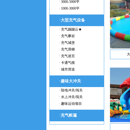
· 3000-5000平
· 1000-3000平
·大型充气设备
· 充气蹦蹦云★
· 充气攀岩
· 充气城堡
· 充气滑梯
· 充气迷宫
· 卡通气模
· 城市滑道
·趣味大冲关
· 陆地冲关/闯关
· 水上冲关/闯关
· 趣味运动项目
·充气帐篷