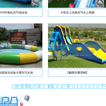
2019年新款充气游泳池
大型水上乐园充气水上滑梯
乐园游乐设备卡通充气水池
【极限失重滑梯】
共3 页 页次:1/3 页
首页
上一页
1
2
3
下