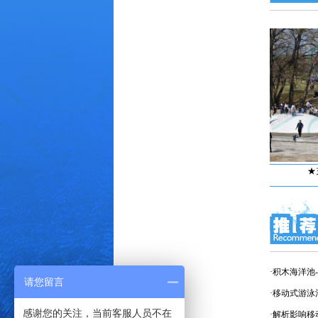
★进口拉丝气垫、跆拳...
★充气蹦蹦云★
·积木海洋池
请您留言
·移动式游
感谢您的关注，当前客服人员不在
·解析影响