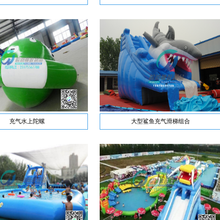
州皖韵
充气水上陀螺
大型鲨鱼充气滑梯组合