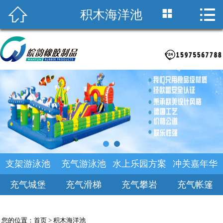



积木海洋池
首页

关于皖韵
积木海洋池
支架游泳池
产品中心
乐园规划
支架游泳池
充气游泳池
水上乐园方案
冲关嘉年华
新闻中心
充气城堡
充气滑梯
充气攀岩
充气帐篷
诚聘英才
您的位置：
首页
>
积木海洋池