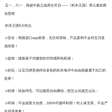
五一，六一，商超中庭之战再次开启——《积木王国》用儿童的商
业思维
积木王国5大特点
⊙安全：韩国进口epp材质，无任何异味，产品柔和不会对宝贝造
成伤害！
⊙益智：锻炼孩子对建筑的空间感和色彩感；
⊙好玩：让宝贝肆意徜徉在多彩的积木海洋中自由搭建属于自己的
世界！
⊙轻便：轻如鸿毛，可以随意自由挪动；想怎么玩就怎么玩；
⊙环保：不会损害大自然，100%可循环利用！对人体无害，不会产
生环境激素！