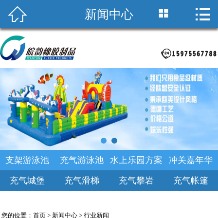



新闻中心
首页

关于皖韵
积木海洋池
支架游泳池
产品中心
乐园规划
支架游泳池
充气游泳池
水上乐园方案
冲关嘉年华
新闻中心
充气城堡
充气滑梯
充气攀岩
充气帐篷
诚聘英才
您的位置：
首页
>
新闻中心
>
行业新闻