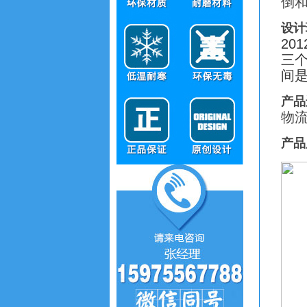
倒和
设计
20
三个
间
产品
物流
产品