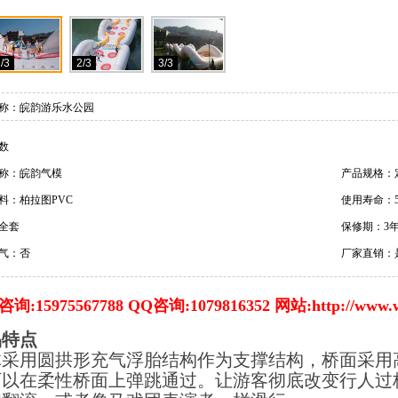
/3
2/3
3/3
称：皖韵游乐水公园
数
称：皖韵气模
产品规格：
料：柏拉图PVC
使用寿命：5
全套
保修期：3
气：否
厂家直销：
询:15975567788 QQ咨询:1079816352 网站:http://www.w
品特点
体采用圆拱形充气浮胎结构作为支撑结构，桥面采用高
可以在柔性桥面上弹跳通过。
让游客彻底改变行人过