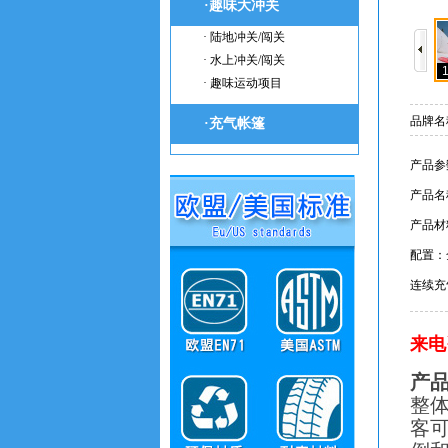
·趣味大冲关
· 陆地冲关/闯关
· 水上冲关/闯关
1
· 趣味运动项目
品牌名
·充气帐篷
产品参
产品名
产品材
配置：
连续充
来电咨
产
整
客