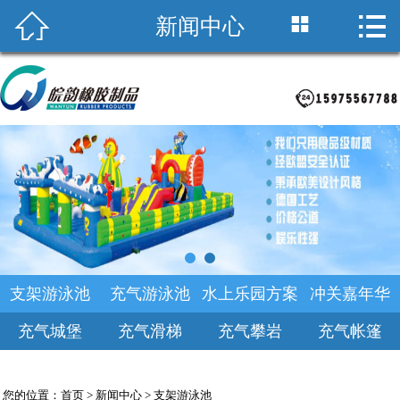



新闻中心
首页

关于皖韵
积木海洋池
支架游泳池
产品中心
乐园规划
支架游泳池
充气游泳池
水上乐园方案
冲关嘉年华
新闻中心
充气城堡
充气滑梯
充气攀岩
充气帐篷
诚聘英才
您的位置：
首页
>
新闻中心
>
支架游泳池