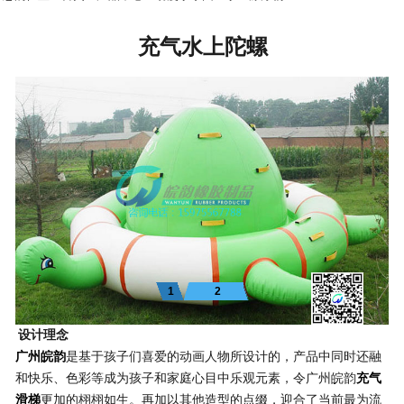
充气水上陀螺
1
2
设计理念
广州皖韵
是基于孩子们喜爱的动画人物所设计的，产品中同时还融
和快乐、色彩等成为孩子和家庭心目中乐观元素，令
广州皖韵
充气
滑梯
更加的栩栩如生。再加以其他造型的点缀，迎合了当前最为流