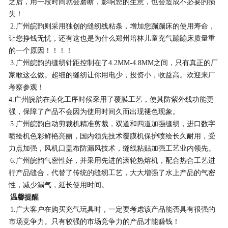
之后，用一段时间就会磨断，影响您的生意，也会造成不必要的损
失！
2.
广州皖韵
则采用独创的缝纫线粘条，增加您蹦蹦床的使用寿命，
让您挣钱无忧，还有这也是为什么郑州培林儿童充气蹦蹦床质量重
的一个原因！！！！
3.
广州皖韵
的缝纫针距控制在了4.2MM-4.8MM之间，只有真正的厂
家敢这么做。超细的缝纫让你用电少，投资小，收益高。欢迎来厂
考察参观！
4.
广州皖韵
在美化工序时候采用了覆膜工艺，使其防紫外线功能更
强，保障了产品不会因为使用时间久而出现褪色现象。
5.
广州皖韵
自动剪裁机精准剪裁，双道和四道加强缝纫，进口数字
喷绘机色彩鲜艳亮丽，国内领先技术覆膜机保护喷绘长久耐用，受
力点加强，风机口盖布防漏风技术，缝线粘贴加强工艺业内领先。
6.
广州皖韵
气密性好，并采用先进的滚轮热熔机，配合热合工艺进
行产品缝合，代替了传统的缝纫工艺，大大增强了水上产品的气密
性，减少漏气，延长使用时间。
温馨提醒
1.广大客户在购买充气玩具时，一定要考虑该产品能否具有很强的
市场竞争力。只有较强的市场竞争力的产品才能赚钱！