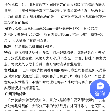
行的风格，让小朋友喜欢它的同时更好的融入和睦而又精彩的童话
世界。并让家长与孩子真正互动起来，更增加亲子关系。结构上采
用前面造型-后面滑梯相配合的设计，使不同年龄段的儿童能够充分
享受游玩的乐趣。
材料：
0.48mm-0.9mm±0.02mm一等环保夹网PVC
， 抗拉强度
3478N，撕裂强度1572N、粘着力188N/5cm，抗寒-30度、抗热+65
度， 大大提高了其使用寿命。
配件：
配送相应风机和修补材料。
特点：
充气滑梯造型变化多端、游乐趣味浓烈、惊险刺激而不失安
全，深受儿童喜爱。规格可大可小,具有安全、方便、快捷等突出优
点。每次充气仅需十分钟，也可随时流动作业经营。
售后服务：
三年内免费提供维修用的角料，我公司售后服务人员将
及时为您解决疑难问题，收到客户信息后，即时给予客户一个处理
意见或技术指导；不能即时处理的,将在24小时内与客户联 系并根据
实际情况提出处理意见。
广州皖韵优势
1.广州皖韵独创缝纫线粘条儿童充气蹦蹦床主要采用缝纫施工，连
接处都是缝纫的，大部分厂家的缝纫线是在外面裸露的，您买回去