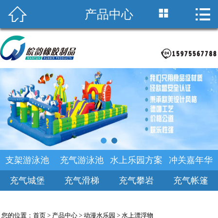



产品中心
首页

关于皖韵
积木海洋池
支架游泳池
产品中心
乐园规划
支架游泳池
充气游泳池
水上乐园方案
冲关嘉年华
新闻中心
充气城堡
充气滑梯
充气攀岩
充气帐篷
诚聘英才
您的位置：
首页
>
产品中心
>
动漫水乐园
>
水上漂浮物