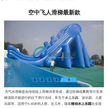
空中飞人滑梯最新款
1
2
3
4
5
充气水滑梯是由传统陆上滑梯演变而成，通过阶梯或攀爬等行至滑
梯顶部才能进行的往下滑行活动，常见于
水上乐园
、游乐园、儿童
乐园等，适用于6-40岁的人群。近几年，随着
移动水上乐园
在全国