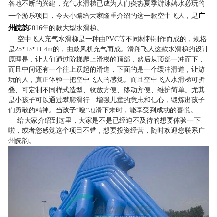
各地不断的兴建，充气水滑梯已成为人们炎热夏季游泳嬉水必玩的
一个游乐项目，今天小编给大家隆重介绍的这一款空中飞人，是
广
州皖韵
2016年的款大型水滑梯。
空中飞人充气水滑梯是一种由PVC等不同材料制作而成的，规格
是25*13*11.4m的，由鼓风机充气而成。滑翔飞人这款水滑梯的设计
原理是，让人们通过阶梯爬上滑梯的顶部，然后从顶部一冲而下，
而且中间还有一个往上跃起的滑道，下面的是一个缓冲滑道，让游
玩的人，真正体验一把空中飞人的感觉。而且空中飞人水滑梯可折
叠、可定制不同样式造型、收放方便、移动方便、维护简单。尤其
是小孩子可以通过攀爬滑行，增强儿童的意志和信心，锻炼出孩子
们勇敢的精神。当孩子“嗖”地滑下来时，能享受到成功的喜悦。
给大家介绍到这里，大家是不是已经迫不及待的想要体验一下
啦，或者您感觉这个项目不错，想要投资经营，随时欢迎您联系广
州皖韵。