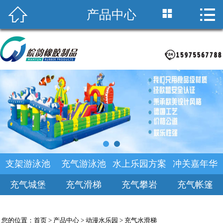



产品中心
首页

关于皖韵
积木海洋池
支架游泳池
产品中心
乐园规划
支架游泳池
充气游泳池
水上乐园方案
冲关嘉年华
新闻中心
充气城堡
充气滑梯
充气攀岩
充气帐篷
诚聘英才
您的位置：
首页
>
产品中心
>
动漫水乐园
>
充气水滑梯