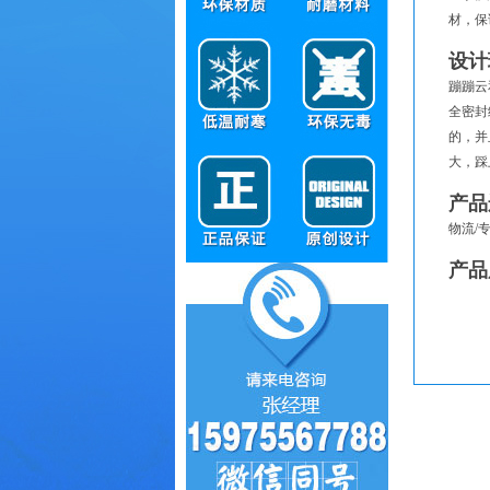
材，保
设计
蹦蹦云
全密封
的，并
大，踩
产品
物流/
产品