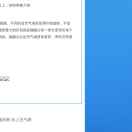
之上，拆卸维修方便。
蹦跳跳。不同的是充气城堡是用针线缝纫，不是
城堡最大的区别就是蹦蹦云有一部分是埋在地下
响的。蹦蹦云比起充气城堡更柔软，弹性空间更
蹦床桥/水上充气桥