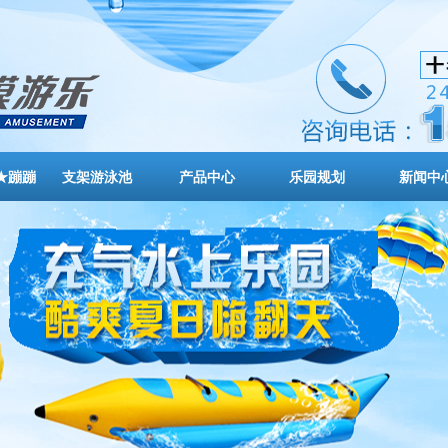
★蹦蹦
支架游泳池
产品中心
乐园规划
新闻中