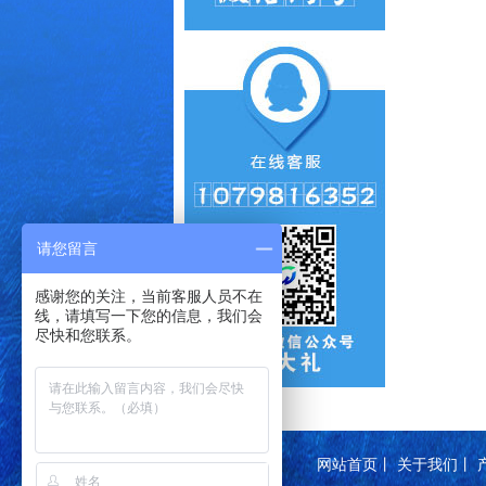
请您留言
感谢您的关注，当前客服人员不在
线，请填写一下您的信息，我们会
尽快和您联系。
网站首页
丨
关于我们
丨