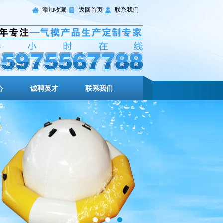
添加收藏
返回首页
联系我们
心
诚聘英才
联系我们