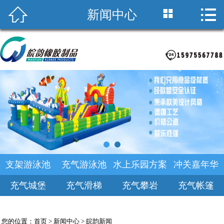



新闻中心
首页

关于皖韵
积木海洋池
支架游泳池
产品中心
乐园规划
支架游泳池
充气游泳池
水上乐园方案
冲关嘉年华
新闻中心
充气城堡
充气滑梯
充气攀岩
充气帐篷
诚聘英才
您的位置：
首页
>
新闻中心
>
皖韵新闻