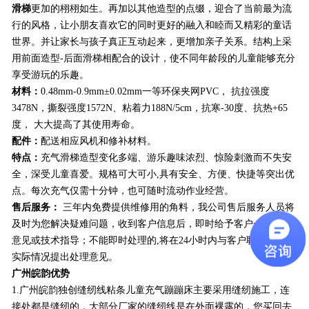
滑梯
更加的栩栩如生。再加以其他造型的点缀，迎合了当前最为流
行的风格，让小朋友喜欢它的同时更好的融入和睦而又精彩的童话
世界。并让家长与孩子真正互动起来，更增加亲子关系。结构上采
用前面造型-后面滑梯相配合的设计，使不同年龄段的儿童能够充分
享受游玩的乐趣。
材料：
0.48mm-0.9mm±0.02mm一等环保夹网PVC
， 抗拉强度
3478N，撕裂强度1572N、粘着力188N/5cm，抗寒-30度、抗热+65
度， 大大提高了其使用寿命。
配件：
配送相应风机和修补材料。
特点：
充气滑梯造型变化多端、游乐趣味浓烈、惊险刺激而不失安
全，深受儿童喜爱。规格可大可小,具有安全、方便、快捷等突出优
点。每次充气仅需十分钟，也可随时流动作业经营。
售后服务：
三年内免费提供维修用的角料，我公司售后服务人员将
及时为您解决疑难问题，收到客户信息后，即时给予客户一个处理
意见或技术指导；不能即时处理的,将在24小时内与客户联 系并根据
实际情况提出处理意见。
广州皖韵优势
1.广州皖韵独创缝纫线粘条儿童充气蹦蹦床主要采用缝纫施工，连
接处都是缝纫的，大部分厂家的缝纫线是在外面裸露的，您买回去