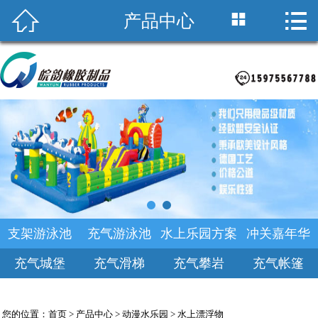



产品中心
首页

关于皖韵
积木海洋池
支架游泳池
产品中心
乐园规划
支架游泳池
充气游泳池
水上乐园方案
冲关嘉年华
新闻中心
充气城堡
充气滑梯
充气攀岩
充气帐篷
诚聘英才
您的位置：
首页
>
产品中心
>
动漫水乐园
>
水上漂浮物