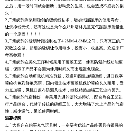
之后，用一段时间就会磨断，影响您的生意，也会造成不必要的损
失！
2.
广州皖韵
则采用独创的缝纫线粘条，增加您蹦蹦床的使用寿命，
让您挣钱无忧，还有这也是为什么郑州培林儿童充气蹦蹦床质量重
的一个原因！！！！
3.
广州皖韵
的缝纫针距控制在了4.2MM-4.8MM之间，只有真正的厂
家敢这么做。超细的缝纫让你用电少，投资小，收益高。欢迎来厂
考察参观！
4.
广州皖韵
在美化工序时候采用了覆膜工艺，使其防紫外线功能更
强，保障了产品不会因为使用时间久而出现褪色现象。
5.
广州皖韵
自动剪裁机精准剪裁，双道和四道加强缝纫，进口数字
喷绘机色彩鲜艳亮丽，国内领先技术覆膜机保护喷绘长久耐用，受
力点加强，风机口盖布防漏风技术，缝线粘贴加强工艺业内领先。
6.
广州皖韵
气密性好，并采用先进的滚轮热熔机，配合热合工艺进
行产品缝合，代替了传统的缝纫工艺，大大增强了水上产品的气密
性，减少漏气，延长使用时间。
温馨提醒
1.广大客户在购买充气玩具时，一定要考虑该产品能否具有很强的