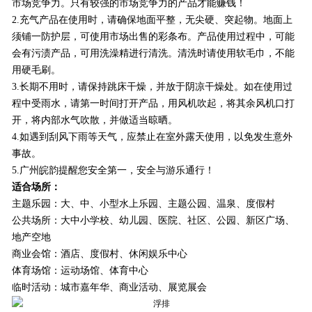
市场竞争力。只有较强的市场竞争力的产品才能赚钱！
2.充气产品在使用时，请确保地面平整，无尖硬、突起物。地面上
须铺一防护层，可使用市场出售的彩条布。产品使用过程中，可能
会有污渍产品，可用洗澡精进行清洗。清洗时请使用软毛巾，不能
用硬毛刷。
3.长期不用时，请保持跳床干燥，并放于阴凉干燥处。如在使用过
程中受雨水，请第一时间打开产品，用风机吹起，将其余风机口打
开，将内部水气吹散，并做适当晾晒。
4.如遇到刮风下雨等天气，应禁止在室外露天使用，以免发生意外
事故。
5.
广州皖韵
提醒您安全第一，安全与游乐通行！
适合场所：
主题乐园：大、中、小型水上乐园、主题公园、温泉、度假村
公共场所：大中小学校、幼儿园、医院、社区、公园、新区广场、
地产空地
商业会馆：酒店、度假村、休闲娱乐中心
体育场馆：运动场馆、体育中心
临时活动：城市嘉年华、商业活动、展览展会