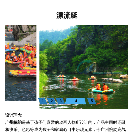
漂流艇
1
2
3
4
5
设计理念
广州皖韵
是基于孩子们喜爱的动画人物所设计的，产品中同时还融
和快乐、色彩等成为孩子和家庭心目中乐观元素，令
广州皖韵
充气