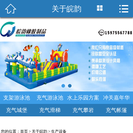



关于皖韵
首页

关于皖韵
积木海洋池
支架游泳池
产品中心
乐园规划
支架游泳池
充气游泳池
水上乐园方案
冲关嘉年华
新闻中心
充气城堡
充气滑梯
充气攀岩
充气帐篷
诚聘英才
您的位置：
首页
>
关于皖韵
>
生产设备