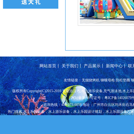
网站首页
丨
关于我们
丨
产品展示
丨
新闻中心
丨
联
友情链接：
无烟烧烤机
铆螺母枪
防松垫圈
版权所有Copyright(C)2015-2016 支架游泳池,水上游乐设备,充气游泳池,
网站备案/许可证号：粤ICP备14026079
咨询热线：400-073-6058 地址：广州市白云区均禾街石
热门搜索;
水上乐园设备
，
水上游乐设备
，
水上乐园设计规划
，
水上乐园设备厂